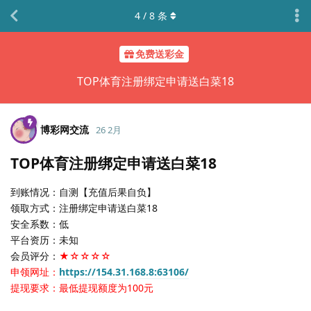
4
/
8
条
免费送彩金
TOP体育注册绑定申请送白菜18
博彩网交流
26 2月
TOP体育注册绑定申请送白菜18
到账情况：自测【充值后果自负】
领取方式：注册绑定申请送白菜18
安全系数：低
平台资历：未知
会员评分：
★☆☆☆☆
申领网址：
https://154.31.168.8:63106/
提现要求：最低提现额度为100元