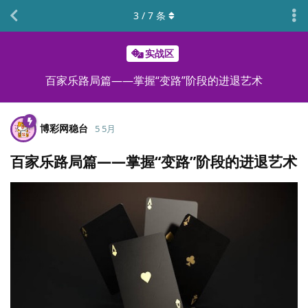
3
/
7
条
实战区
百家乐路局篇——掌握“变路”阶段的进退艺术
博彩网稳台
5 5月
百家乐路局篇——掌握“变路”阶段的进退艺术