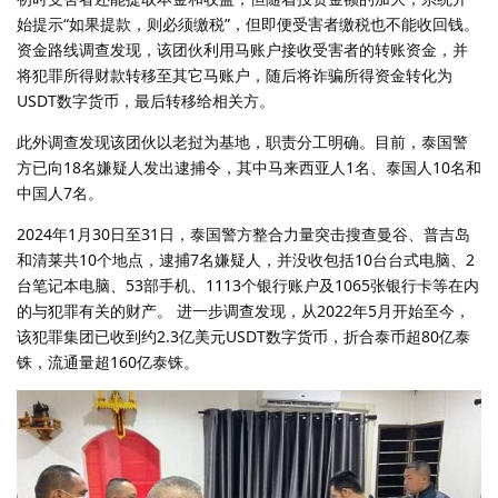
始提示“如果提款，则必须缴税”，但即便受害者缴税也不能收回钱。
资金路线调查发现，该团伙利用马账户接收受害者的转账资金，并
将犯罪所得财款转移至其它马账户，随后将诈骗所得资金转化为
USDT数字货币，最后转移给相关方。
此外调查发现该团伙以老挝为基地，职责分工明确。目前，泰国警
方已向18名嫌疑人发出逮捕令，其中马来西亚人1名、泰国人10名和
中国人7名。
2024年1月30日至31日，泰国警方整合力量突击搜查曼谷、普吉岛
和清莱共10个地点，逮捕7名嫌疑人，并没收包括10台台式电脑、2
台笔记本电脑、53部手机、1113个银行账户及1065张银行卡等在内
的与犯罪有关的财产。 进一步调查发现，从2022年5月开始至今，
该犯罪集团已收到约2.3亿美元USDT数字货币，折合泰币超80亿泰
铢，流通量超160亿泰铢。