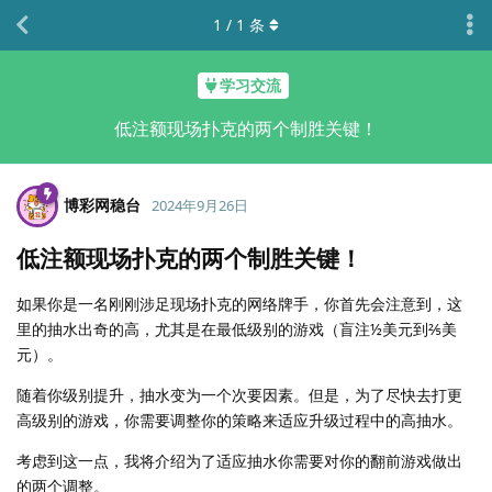
1
/
1
条
学习交流
低注额现场扑克的两个制胜关键！
博彩网稳台
2024年9月26日
低注额现场扑克的两个制胜关键！
如果你是一名刚刚涉足现场扑克的网络牌手，你首先会注意到，这
里的抽水出奇的高，尤其是在最低级别的游戏（盲注½美元到⅖美
元）。
随着你级别提升，抽水变为一个次要因素。但是，为了尽快去打更
高级别的游戏，你需要调整你的策略来适应升级过程中的高抽水。
考虑到这一点，我将介绍为了适应抽水你需要对你的翻前游戏做出
的两个调整。