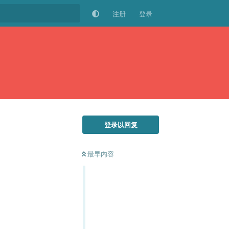
注册
登录
登录以回复
最早内容