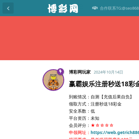
合作联系TG:@seo868
博彩网玩家
2024年10月14日
赢霸娱乐注册秒送18彩
到账情况：自测【充值后果自负】
领取方式：注册秒送18彩金
安全系数：低
平台资历：未知
会员评分：
★☆☆☆☆
申领网址：
https://web.getrich88