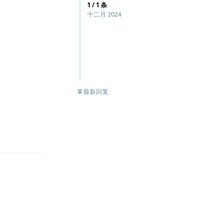
1
/
1
条
十二月 2024
最新回复
回复