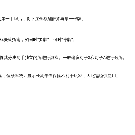
。
在得到第一手牌后，将下注金额翻倍并再拿一张牌。
决策指南，如何时“要牌”、何时“停牌”。
将其分成两手独立的牌进行游戏。一般建议对子8和对子A进行分牌。
险，但概率统计显示长期来看保险不利于玩家，因此需谨慎使用。