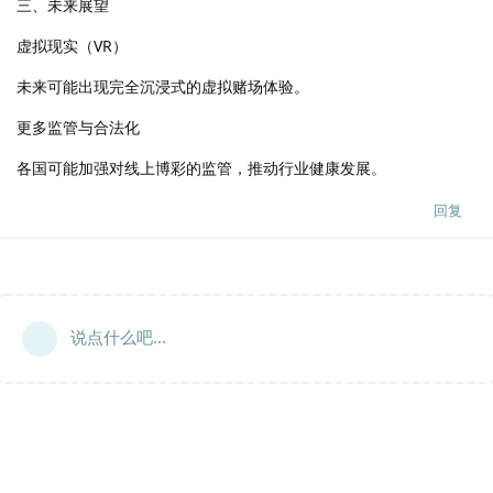
三、未来展望
虚拟现实（VR）
未来可能出现完全沉浸式的虚拟赌场体验。
更多监管与合法化
各国可能加强对线上博彩的监管，推动行业健康发展。
回复
说点什么吧...