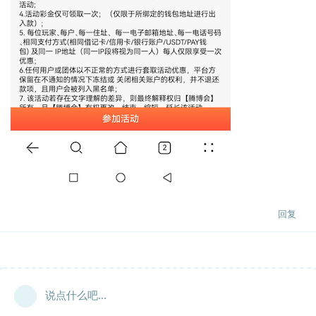
回复
说点什么吧...