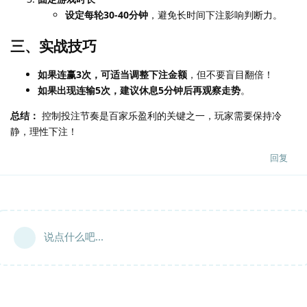
设定每轮30-40分钟
，避免长时间下注影响判断力。
三、实战技巧
如果连赢3次，可适当调整下注金额
，但不要盲目翻倍！
如果出现连输5次，建议休息5分钟后再观察走势
。
总结：
控制投注节奏是百家乐盈利的关键之一，玩家需要保持冷
静，理性下注！
回复
说点什么吧...