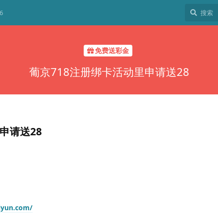
6
免费送彩金
葡京718注册绑卡活动里申请送28
申请送28
uiyun.com/