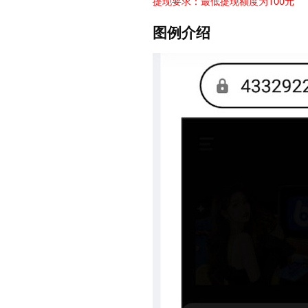
提现要求：最低提现额度为100元
图例介绍